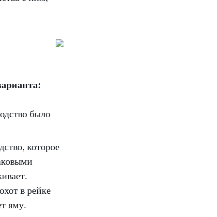
варианта:
одство было
дство, которое
таковыми
живает.
охот в рейке
ет яму.