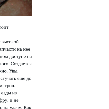
тоит
невысокой
апчасти на нее
ном доступе на
ого. Создается
жно. Увы,
 стучать еще до
метров.
 езды из
фру, и не
о на удачу. Как