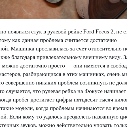
о появился стук в рулевой рейке Ford Focus 2, не с
тому как данная проблема считается достаточно
ной. Машинка прославилась за счет относительно 
акже благодаря привлекательному внешнему виду. З
е можно достаточно просто — они имеются в свобод
астеров, разбирающихся в этих машинках, очень мн
то совершенно никаких проблем возникнуть не дол
то случается, что рулевая рейка на Фокусе начинает
когда пробег достигает цифры пятьдесят тысяч кило
такие модели, когда проблемы начинаются во время
ой. Если кому-то удалось преодолеть названную ци
терных звуков, можно действительно уповать тольк