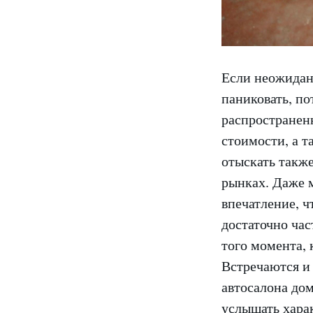
Если неожиданн
паниковать, по
распространен
стоимости, а т
отыскать такж
рынках. Даже м
впечатление, ч
достаточно час
того момента, 
Встречаются и 
автосалона дом
услышать харак