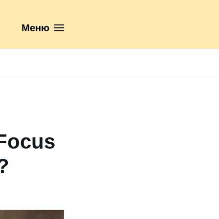
Меню
 Focus
?