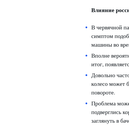
Влияние росси
В червячной па
симптом подоб
машины во вре
Вполне вероятн
итог, появляет
Довольно часто
колесо может 
повороте.
Проблема може
подверглись ко
заглянуть в ба