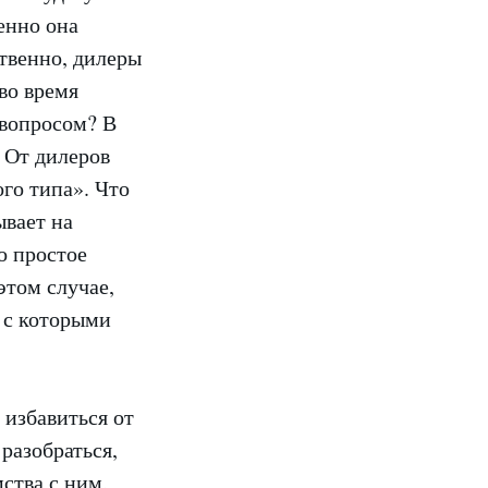
енно она
твенно, дилеры
во время
 вопросом? В
. От дилеров
го типа». Что
ывает на
о простое
этом случае,
 с которыми
 избавиться от
разобраться,
ства с ним,