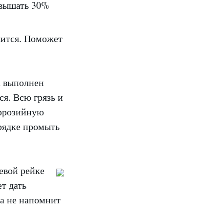
евышать 30%
чится. Поможет
а выполнен
ся. Всю грязь и
оррозийную
орядке промыть
евой рейке
т дать
ва не напомнит