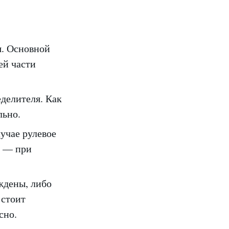
я. Основной
ей части
делителя. Как
льно.
лучае рулевое
т — при
ждены, либо
 стоит
сно.