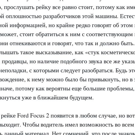
, прослушать рейку все равно стоит, потому как им
ной оплошностью разработчиков этой машины. Естес
ой информацией, но крайне редко говорят об этом 
 может, стоит обратиться к ним с соответствующим
они отнекиваются и говорят, что так и должно быть
ышать такое высказывание, как «стук косметическо
 продавцы, но наличие подобного звука все же указ
еполадки, с которыми следует разобраться. Будь эт
вождение, к нему можно было бы привыкнуть, но в 
иначе, потому как вероятны еще большие проблемы,
лкнуться уже в ближайшем будущем.
 рейке Ford Focus 2 появится в любом случае, но вот
 выходит. Чтобы водитель имел возможность во всем 
ь данный материал. Нет сомнений, что после знаком