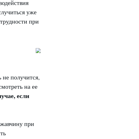
иводействия
случиться уже
 трудности при
 не получится,
смотреть на ее
учае, если
ржавчину при
ить