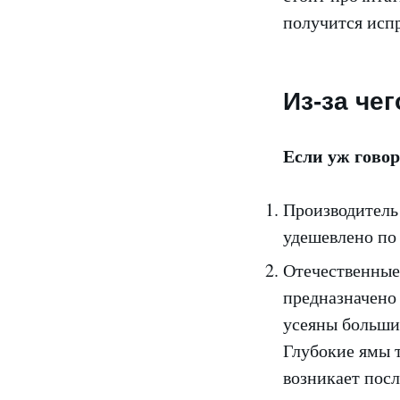
получится исп
Из-за че
Если уж говор
Производитель
удешевлено по 
Отечественные 
предназначено
усеяны большин
Глубокие ямы т
возникает посл