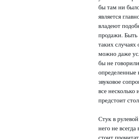
бы там ни было
является глав
владеют подобн
продажи. Быть
таких случаях 
можно даже усл
бы не говорили
определенные н
звуковое сопро
все несколько 
предстоит сто
Стук в рулевой
него не всегда
стоит прочитат