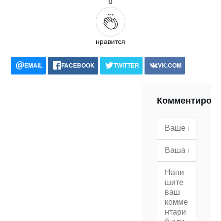
0
нравится
EMAIL
FACEBOOK
TWITTER
VK.COM
POCKET
WHATSAPP
PRINT
Комментиров