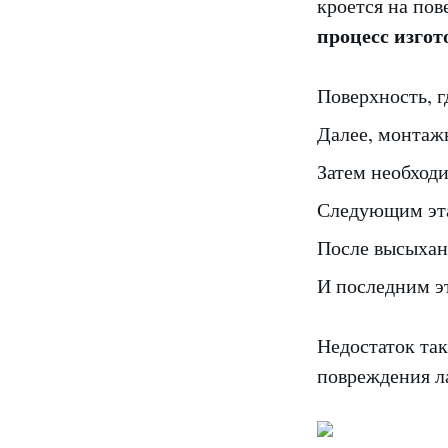
кроется на по
процесс изгот
Поверхность, г
Далее, монтажн
Затем необход
Следующим эта
После высыхан
И последним э
Недостаток так
повреждения л