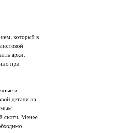
ием, который в
 листовой
вить арки,
енно при
очные и
овой детали на
Самым
й скотч. Менее
обходимо