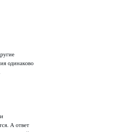
другие
лия одинаково
.
ли
ся. А ответ