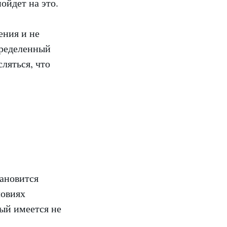
ойдет на это.
ения и не
пределенный
ляться, что
тановится
ловиях
ый имеется не