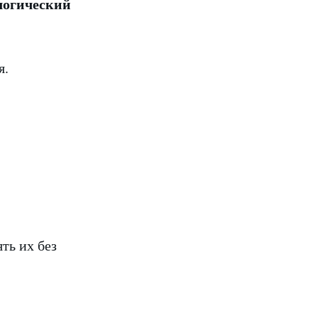
логический
я.
.
ть их без