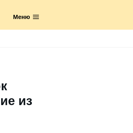
Меню
к
ие из