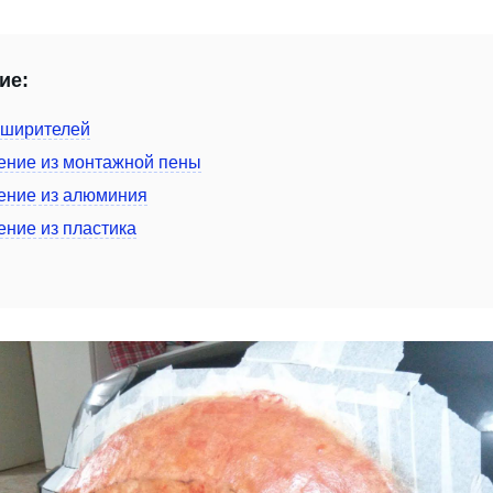
ие:
сширителей
ение из монтажной пены
ение из алюминия
ение из пластика