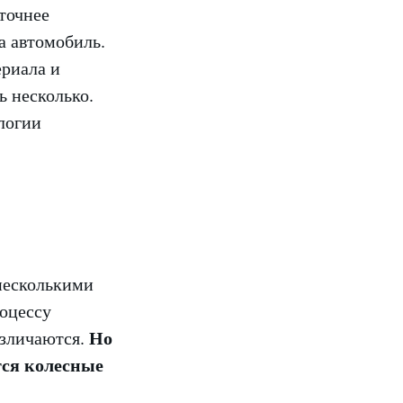
точнее
а автомобиль.
ериала и
ь несколько.
логии
несколькими
роцессу
Но
азличаются.
тся колесные