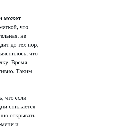
ти может
мягкой, что
ельная, не
дит до тех пор,
выяснилось, что
дку. Время,
ативно. Таким
, что если
ации снижается
янно открывать
емени и