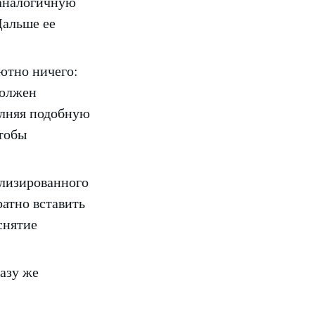
 аналогичную
Дальше ее
ютно ничего:
должен
олняя подобную
чтобы
ализированного
атно вставить
 снятие
азу же