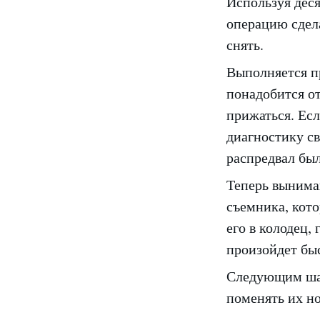
Используя дес
операцию сдел
снять.
Выполняется пр
понадобится от
прижаться. Есл
диагностику св
распредвал бы
Теперь вынима
съемника, кот
его в колодец, 
произойдет быс
Следующим шаг
поменять их н