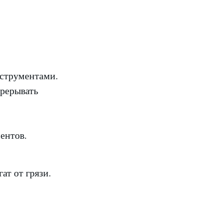
нструментами.
прерывать
ентов.
ат от грязи.