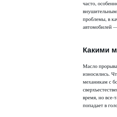
часто, особенн
внушительными
проблемы, в ка
автомобилей —
Какими м
Масло прорывае
износились. Чт
механикам с бо
сверхъестестве
время, но все-
попадает в гол