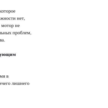
которое
ожности нет,
в мотор не
льных проблем,
ва.
едующим
мя в
ничего лишнего