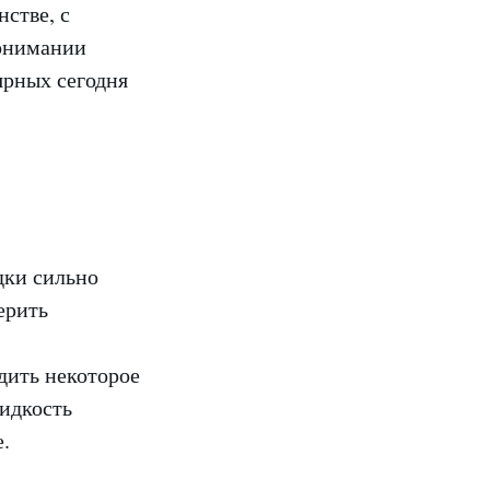
стве, с
понимании
ярных сегодня
дки сильно
ерить
дить некоторое
жидкость
.