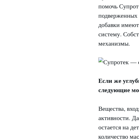
помочь Супроте
подверженных т
добавки имеют
систему. Собст
механизмы.
Если же углуб
следующие м
Вещества, вход
активности. Д
остается на де
количество мас