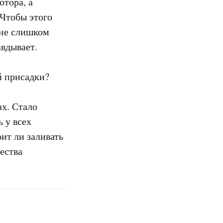
отора, а
 Чтобы этого
 не слишком
авдывает.
ах. Стало
 у всех
ит ли заливать
ества