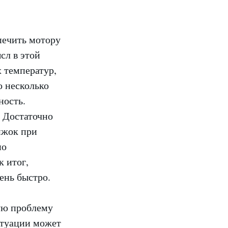
печить мотору
сл в этой
 температур,
о несколько
ность.
. Достаточно
ижок при
но
 итог,
ень быстро.
ую проблему
итуации может