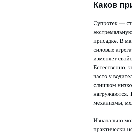
Каков пр
Супротек — сто
экстремальную 
присадке. В ма
силовые агрег
изменяет свойс
Естественно, э
часто у водите
слишком низкой
нагружаются. Т
механизмы, ме
Изначально мо
практически не