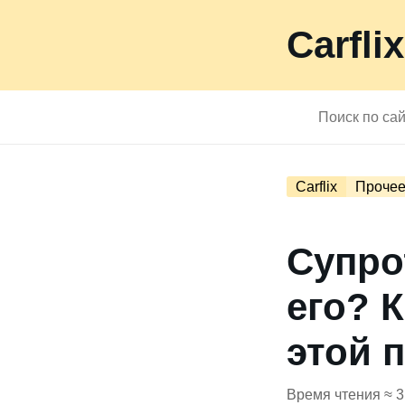
Carflix
Carflix
Проче
Супро
его? 
этой 
Время чтения ≈ 3