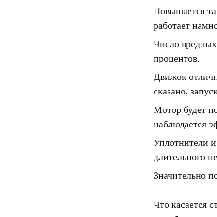
Повышается та
работает намно
Число вредных
процентов.
Движок отличн
сказано, запу
Мотор будет по
наблюдается э
Уплотнители и
длительного п
Значительно п
Что касается с