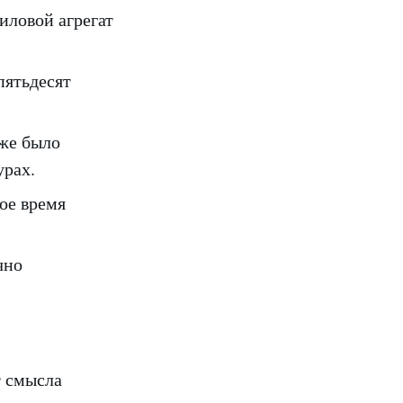
иловой агрегат
пятьдесят
уже было
урах.
ое время
чно
т смысла