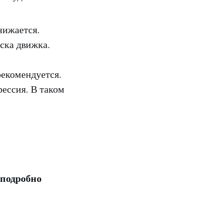
нижается.
ска движка.
рекомендуется.
рессия. В таком
 подробно