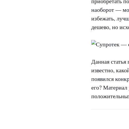
приобретать по
наоборот — мо
избежать, лучш
дешево, но исх
Данная статья 
известно, како
появился конк
его? Материал 
положительных 