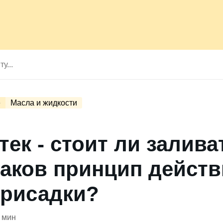
е
Масла и жидкости
тек - стоит ли залива
Каков принцип дейст
присадки?
 мин