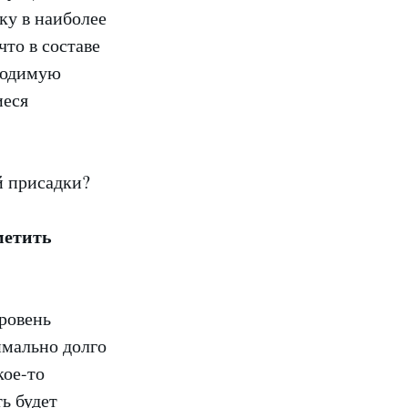
ку в наиболее
то в составе
ходимую
иеся
метить
ровень
имально долго
кое-то
ь будет