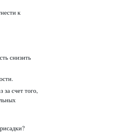
тнести к
сть снизить
ости.
 за счет того,
ельных