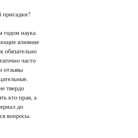
м годом наука
вающие влияние
к обязательно
таточно часто
и отзывы
цательные.
ие твердо
ть кто прав, а
териал до
ся вопросы.