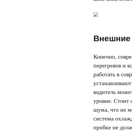
Внешние 
Конечно, совр
перегревов и к
работать в сов
устанавливают
водитель може
уровне. Стоит
шума, что не м
система охлажд
пробке не долж