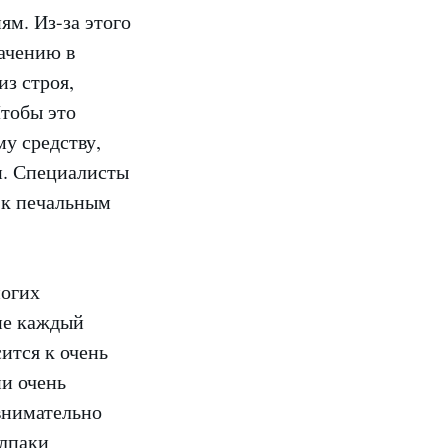
ям. Из-за этого
начению в
из строя,
Чтобы это
у средству,
ти. Специалисты
 к печальным
ногих
 не каждый
ится к очень
ни очень
внимательно
олпаки