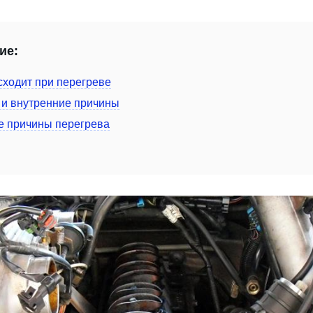
ие:
сходит при перегреве
и внутренние причины
 причины перегрева