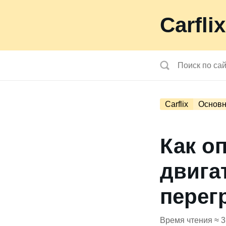
Carflix
Carflix
Основн
Как о
двига
перег
Время чтения ≈ 3