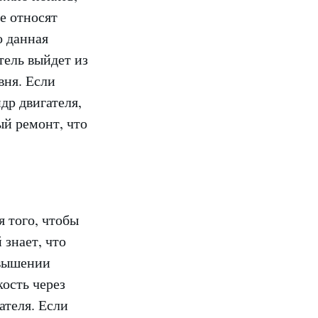
е относят
о данная
тель выйдет из
вня. Если
др двигателя,
ый ремонт, что
я того, чтобы
 знает, что
овышении
кость через
ателя. Если