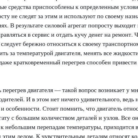
ые средства приспособлены к определенным услови
сту не следят за этим и используют по своему наз
ях. В результате силовой агрегат попросту выходит 
равляться в сервис и отдать кучу денег на ремонт. 
 следует бережно относиться к своему транспортном
ить за температурой двигателя, менять все жидкос
 даже кратковременный перегрев способен привести
 перегрев двигателя — такой вопрос возникает у м
дителей. И в этом нет ничего удивительного, ведь
 и особенности. Стоит помнить, что двигатель относ
ату с большим количеством деталей и узлов. Все о
 к небольшим перепадам температуры, приходится 
м этим делом. К чувствительным деталям относят к