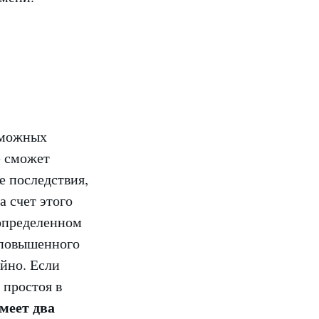
зможных
е сможет
е последствия,
 счет этого
 определенном
 повышенного
ойно. Если
 простоя в
меет два