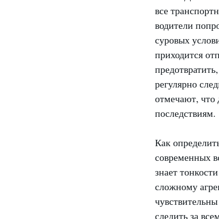
все транспортн
водители попро
суровых услови
приходится отп
предотвратить,
регулярно след
отмечают, что
последствиям.
Как определить
современных во
знает тонкости
сложному агрег
чувствительны
следить за все