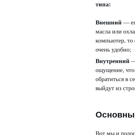
типа:
Внешний
— ег
масла или охл
компьютер, то
очень удобно;
Внутренний
—
ощущение, что 
обратиться в с
выйдут из стро
Основны
Вот мы и подо