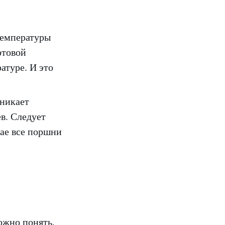
температуры
ртовой
атуре. И это
зникает
в. Следует
чае все поршни
ожно понять,