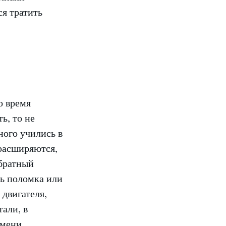
ся тратить
о время
ь, то не
ного учились в
 расширяются,
обратный
ть поломка или
 двигателя,
али, в
емени.