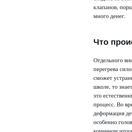
клапанов, порш
много денег.
Что прои
Отдельного вни
перегрева силов
сможет устран
школе, то зна
это естественн
процесс. Во в
деформация дет
особенно голов
конечном итоге