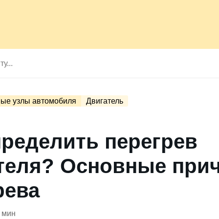
ые узлы автомобиля
Двигатель
пределить перегрев
теля? Основные при
рева
 мин