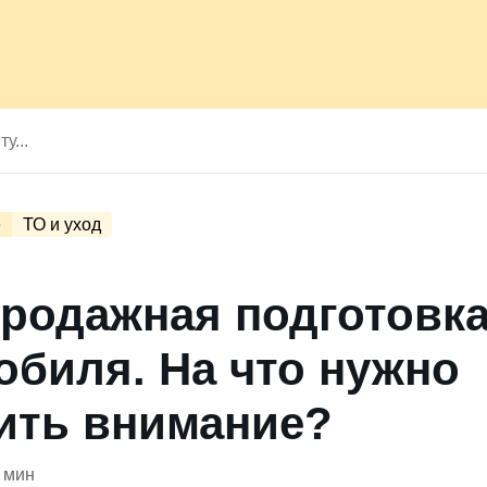
е
ТО и уход
родажная подготовк
обиля. На что нужно
ить внимание?
 мин