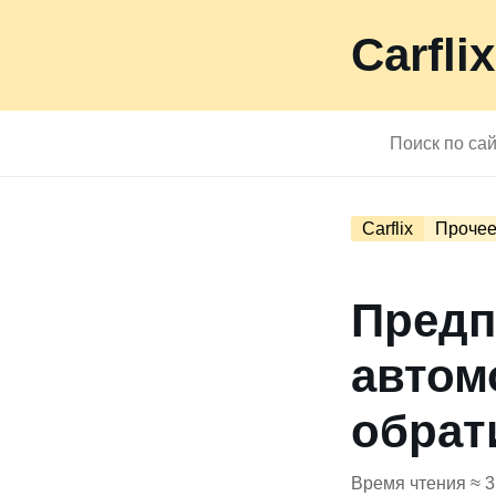
Carflix
Carflix
Проче
Предп
автом
обрат
Время чтения ≈ 3