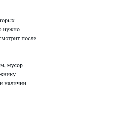
оторых
то нужно
осмотрит после
ам, мусор
ажнику
ри наличии