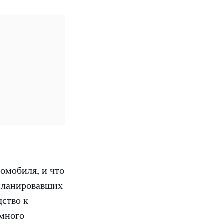
томобиля, и что
апланировавших
дство к
 много