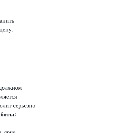
ранить
цену.
 должном
вляется
олит серьезно
аботы:
ь ярче.