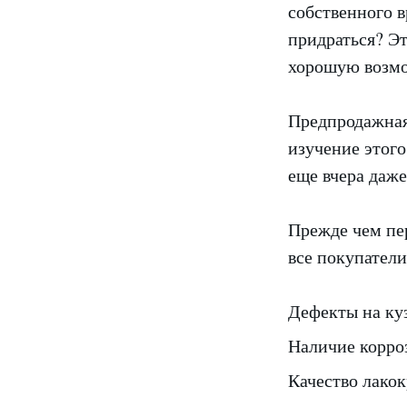
собственного в
придраться? Эт
хорошую возмо
Предпродажная 
изучение этог
еще вчера даже
Прежде чем пер
все покупател
Дефекты на куз
Наличие корро
Качество лако