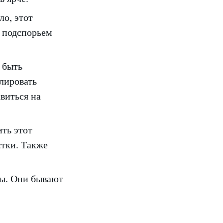
ло, этот
м подспорьем
 быть
лировать
виться на
ить этот
стки. Также
ры. Они бывают