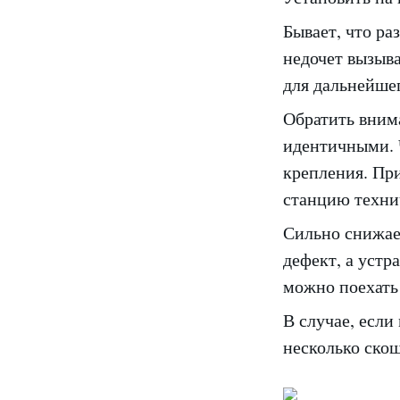
Бывает, что ра
недочет вызыв
для дальнейше
Обратить вним
идентичными. Ч
крепления. Пр
станцию техни
Сильно снижает
дефект, а устр
можно поехать 
В случае, есл
несколько скош