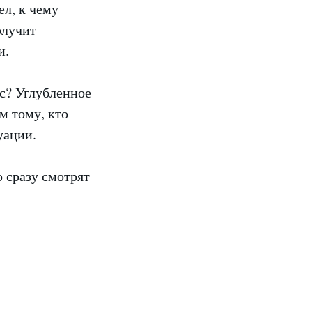
л, к чему
олучит
и.
сс? Углубленное
м тому, кто
уации.
о сразу смотрят