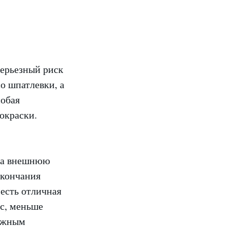
серьезный риск
о шпатлевки, а
собая
окраски.
 на внешнюю
окончания
 есть отличная
юс, меньше
Важным