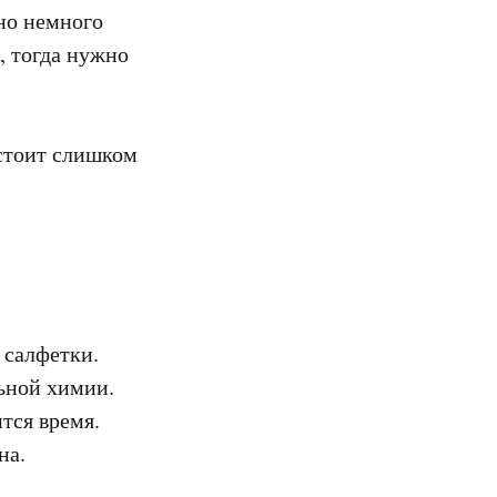
нно немного
, тогда нужно
 стоит слишком
 салфетки.
ьной химии.
тся время.
на.