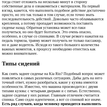
тогда стоит отложить на несколько минут в сторону
собственные дела и ознакомиться с материалом. На первый
взгляд, кажется, что выполнить подобное действие достаточно
просто, но это так только в том случае, если точно знать
последовательность действий. Довольно часто обламываются
крепления, а потому пропадает возможность поставить
сиденье назад. Обратная установка может все-таки
получиться, но оно будет болтаться. Это очень опасно,
особенно, в случае со спинками. В случае резкого нажатия на
педаль тормоза, травму может получить не только пассажир,
но и даже водитель. Исходя из такого большого количества
важных моментов, к процессу необходимо отнестись как
можно внимательнее.
Типы сидений
Как снять заднее сиденье на Kia Rio? Подобный вопрос может
появляться в самых различных ситуациях. Дабы дать на него
точный ответ, нужно разобраться, какие у кузова имеются
особенности. Известно, что машина производится с двумя
типами кузова: с четырьмя дверьми и с пятью. Естественно,
задние сиденья у них разные. Главным отличием считается
спинка. Само седло идентичное, а вот со спинкой все иначе.
Есть ряд случаев, когда человеку приходится выполнять