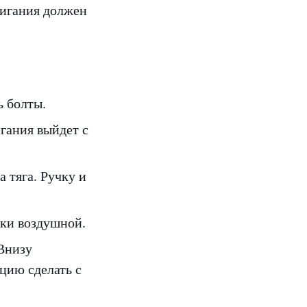
ажигания должен
ь болты.
гания выйдет с
а тяга. Ручку и
нки воздушной.
Внизу
цию сделать с