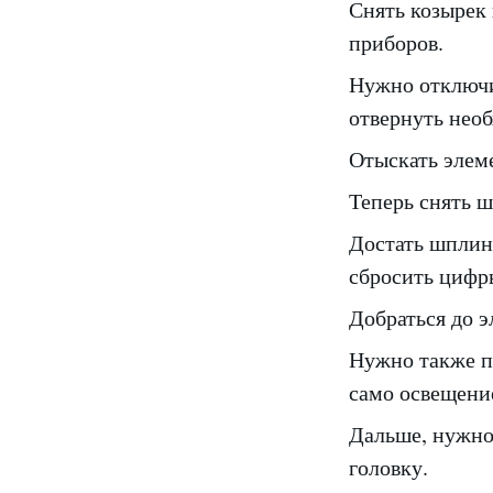
Снять козырек
приборов.
Нужно отключит
отвернуть нео
Отыскать элеме
Теперь снять ш
Достать шплин
сбросить цифры
Добраться до э
Нужно также п
само освещение
Дальше, нужно
головку.