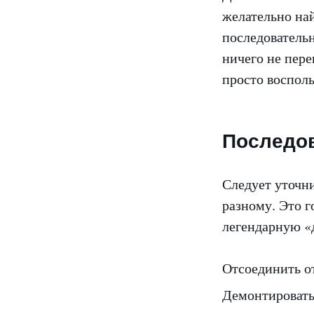
желательно на
последовательн
ничего не пере
просто восполь
Последов
Следует уточни
разному. Это г
легендарную «
Отсоединить о
Демонтировать