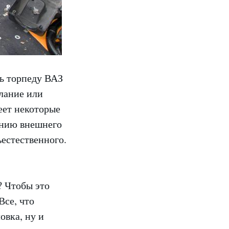
ть торпеду ВАЗ
елание или
еет некоторые
ению внешнего
ъестественного.
? Чтобы это
Все, что
овка, ну и