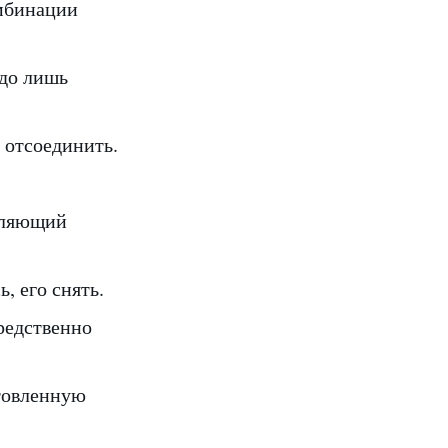
омбинации
адо лишь
о отсоединить.
оляющий
, его снять.
редственно
отовленную