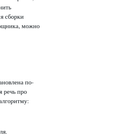
нить
мя сборки
мощника, можно
ановлена по-
я речь про
алгоритму:
ля.