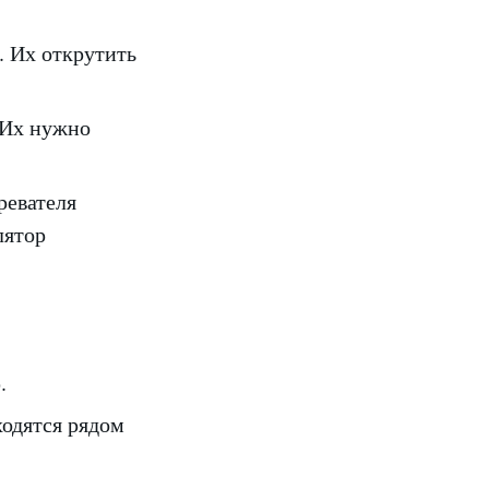
. Их открутить
 Их нужно
ревателя
лятор
.
одятся рядом