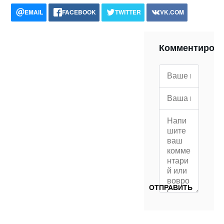
EMAIL
FACEBOOK
TWITTER
VK.COM
POCKET
WHATSAPP
PRINT
Комментиров