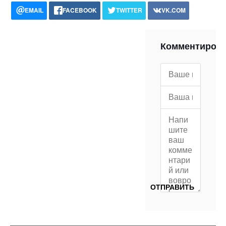
EMAIL
FACEBOOK
TWITTER
VK.COM
POCKET
WHATSAPP
PRINT
Комментиров