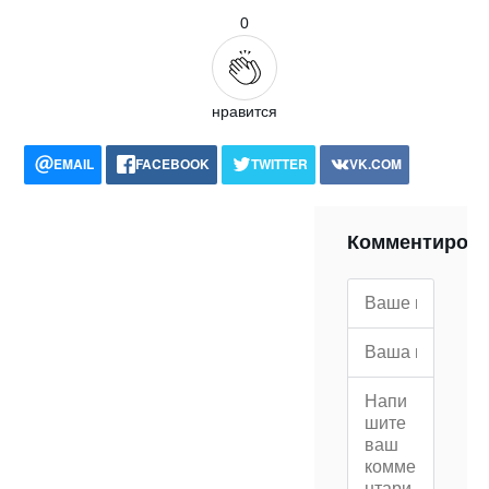
0
нравится
EMAIL
FACEBOOK
TWITTER
VK.COM
POCKET
WHATSAPP
PRINT
Комментиров