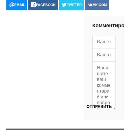
EMAIL
FACEBOOK
TWITTER
VK.COM
POCKET
WHATSAPP
PRINT
Комментиров