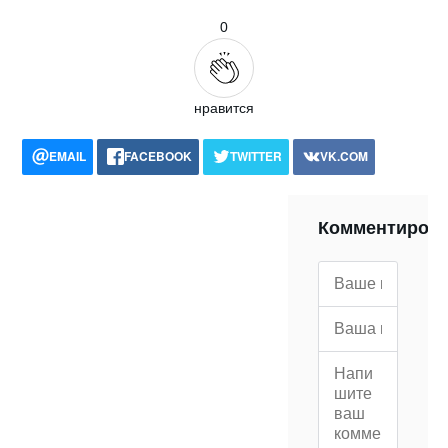
0
нравится
EMAIL
FACEBOOK
TWITTER
VK.COM
POCKET
WHATSAPP
PRINT
Комментиров