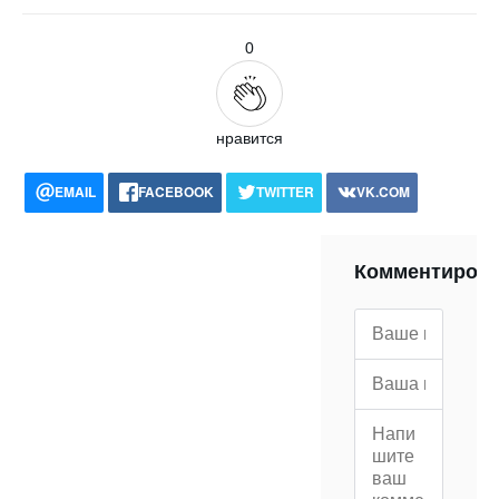
0
нравится
EMAIL
FACEBOOK
TWITTER
VK.COM
POCKET
WHATSAPP
PRINT
Комментиров