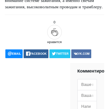
внимание системе зажигания, а именно свечам
зажигания, высоковольтным проводам и трамблеру.
0
нравится
EMAIL
FACEBOOK
TWITTER
VK.COM
POCKET
WHATSAPP
PRINT
Комментиров