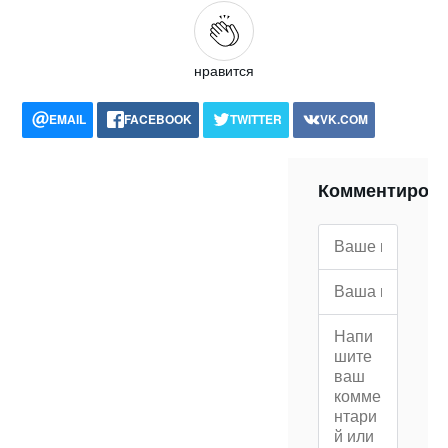
нравится
EMAIL
FACEBOOK
TWITTER
VK.COM
POCKET
WHATSAPP
PRINT
Комментиров