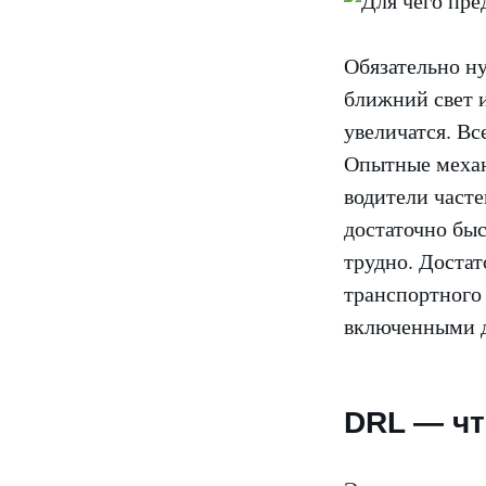
Обязательно ну
ближний свет 
увеличатся. Вс
Опытные механ
водители часте
достаточно бы
трудно. Достат
транспортного 
включенными да
DRL — чт