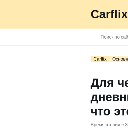
Carflix
Carflix
Основн
Для ч
дневн
что э
Время чтения ≈ 3