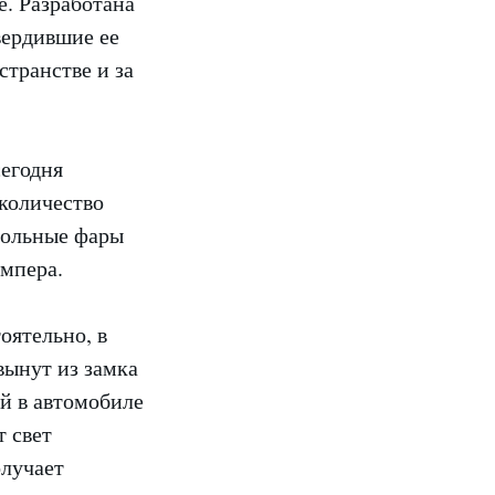
е. Разработана
вердившие ее
странстве и за
сегодня
 количество
дольные фары
ампера.
оятельно, в
вынут из замка
й в автомобиле
т свет
олучает