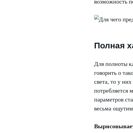
возможность п
Полная х
Для полноты к
говорить о так
света, то у ни
потребляется м
параметров ста
весьма ощути
Вырисовывает