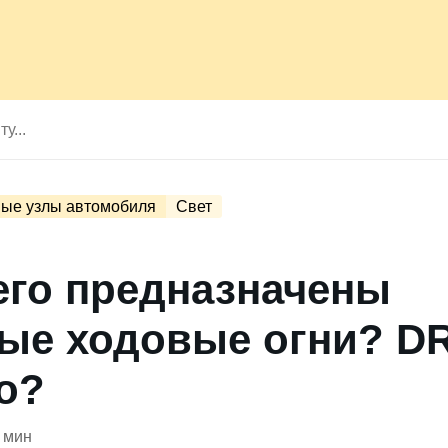
ые узлы автомобиля
Свет
его предназначены
ые ходовые огни? DR
то?
 мин