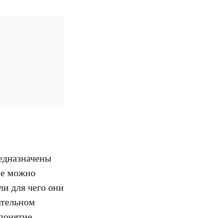
редназначены
все можно
ли для чего они
ательном
 понятие