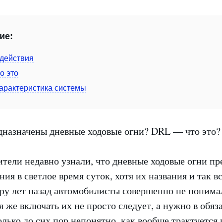
ие:
действия
о это
арактеристика системы
ители недавно узнали, что дневные ходовые огни п
ния в светлое время суток, хотя их названия и так 
ру лет назад автомобилисты совершенно не понима
 же включать их не просто следует, а нужно в обяз
олько до сих пор непонятно, как вообще трактуется