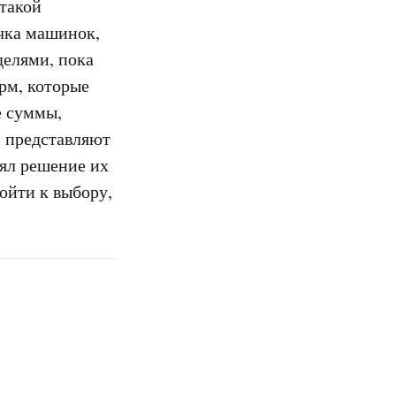
такой
чка машинок,
делями, пока
рм, которые
е суммы,
й представляют
нял решение их
дойти к выбору,