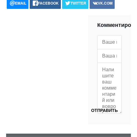
EMAIL
FACEBOOK
TWITTER
VK.COM
POCKET
WHATSAPP
PRINT
Комментиров