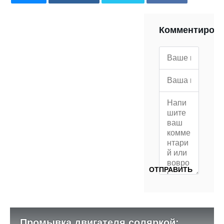
POCKET
WHATSAPP
PRINT
Комментиров
Промывка двигателя соляркой: