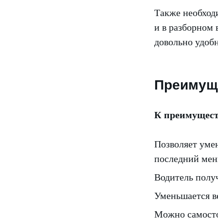
Также необходи
и в разборном 
довольно удобн
Преимуще
К преимущест
Позволяет уме
последний мен
Водитель получ
Уменьшается в
Можно самосто