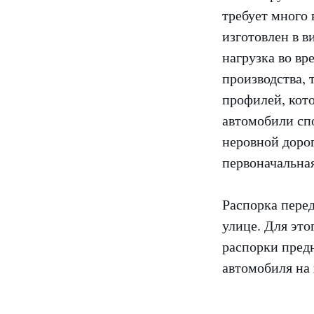
требует много 
изготовлен в в
нагрузка во вр
производства, 
профилей, кото
автомобили сп
неровной дорог
первоначальная
Распорка пере
улице. Для эт
распорки пред
автомобиля на