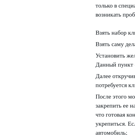
только в специ
возникать про
Взять набор кл
Взять саму дел
Установить жел
Данный пункт о
Далее откручив
потребуется кл
После этого мо
закрепить ее н
что готовая ко
укрепиться. Ес
автомобиль;