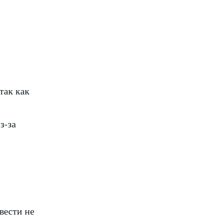
так как
з-за
вести не