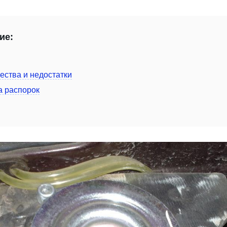
ие:
ства и недостатки
а распорок