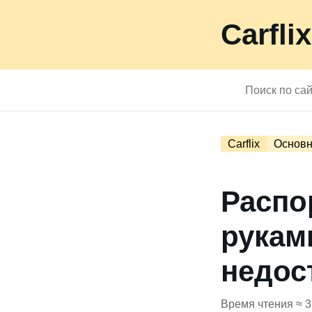
Carflix
Carflix
Основн
Распо
рукам
недос
Время чтения ≈ 3