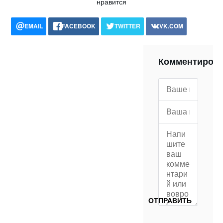
нравится
EMAIL
FACEBOOK
TWITTER
VK.COM
POCKET
WHATSAPP
PRINT
Комментиров