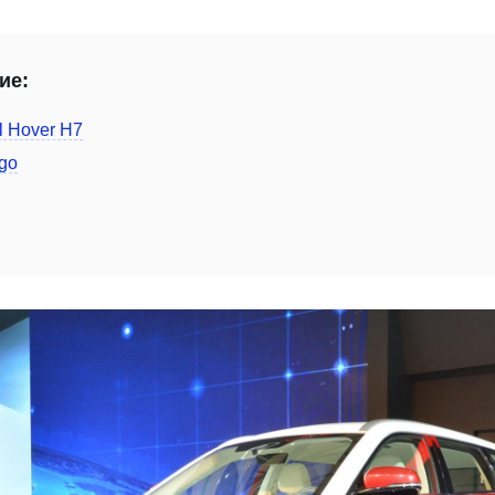
ие:
l Hover H7
ggo