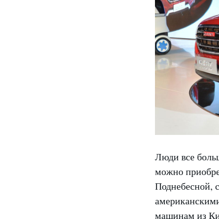
Люди все боль
можно приобрес
Поднебесной, 
американскими
машинам из Ки