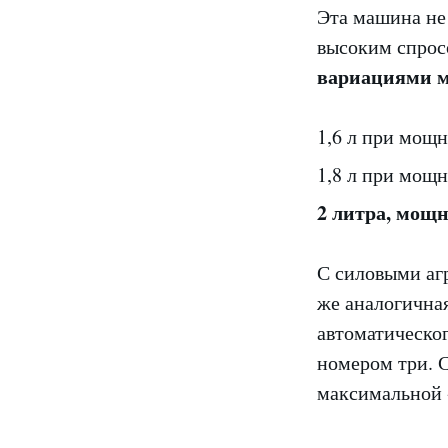
Эта машина не 
высоким спро
вариациями м
1,6 л при мощн
1,8 л при мощн
2 литра, мощ
С силовыми аг
же аналогична
автоматическог
номером три. С
максимальной -