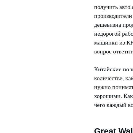
получить авто 
производители
дешевизна прод
недорогой рабо
машинки из КН
вопрос ответить
Китайские пол
количестве, ка
нужно понимать
хорошими. Как 
чего каждый во
Great Wal