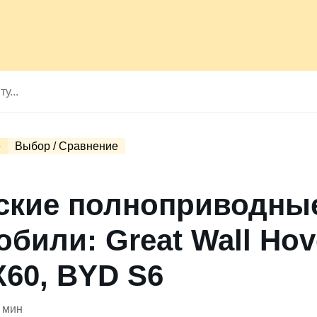
е
Выбор / Сравнение
ские полноприводны
били: Great Wall Hov
X60, BYD S6
 мин