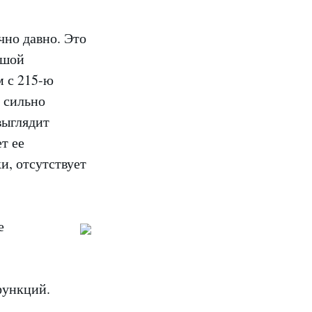
чно давно. Это
ьшой
м с 215-ю
е сильно
выглядит
т ее
и, отсутствует
е
функций.