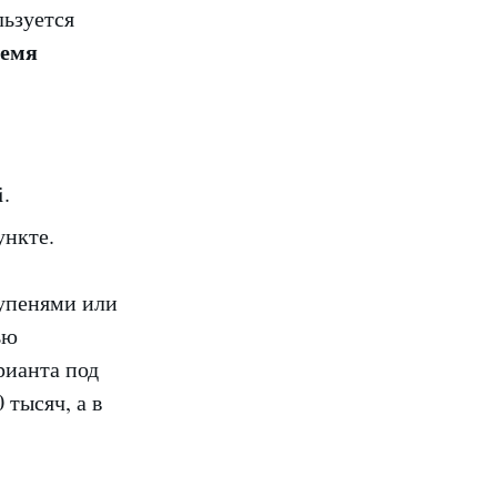
льзуется
ремя
.
ункте.
тупенями или
ью
рианта под
 тысяч, а в