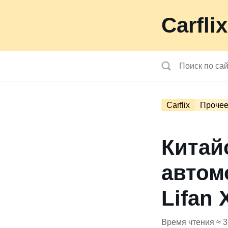
Carflix
Carflix
Проче
Китай
автомо
Lifan 
Время чтения ≈ 3