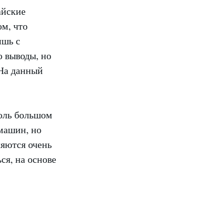
айские
м, что
ишь с
о выводы, но
 На данный
оль большом
 машин, но
ляются очень
ся, на основе