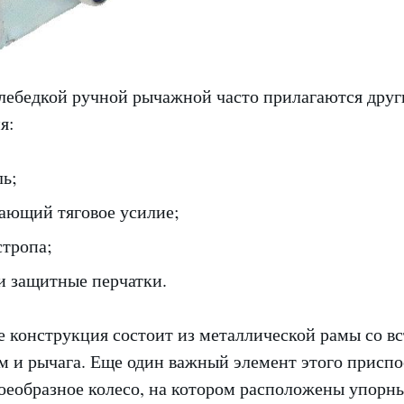
 лебедкой ручной рычажной часто прилагаются друг
я:
ль;
вающий тяговое усилие;
стропа;
и защитные перчатки.
е конструкция состоит из металлической рамы со в
м и рычага. Еще один важный элемент этого присп
оеобразное колесо, на котором расположены упорны