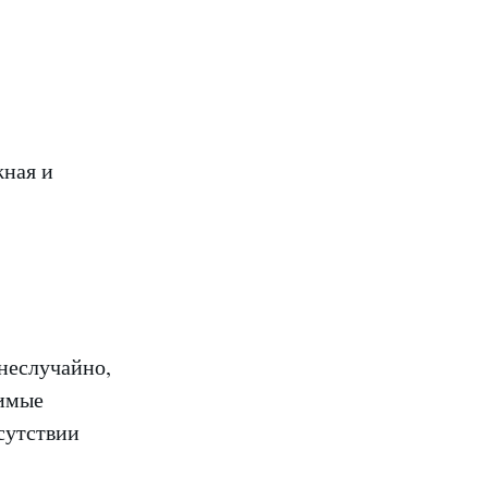
ная и
 неслучайно,
римые
сутствии