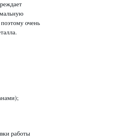
преждает
имальную
, поэтому очень
талла.
анами);
овки работы