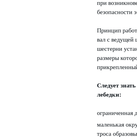
при возникнов
безопасности 
Принцип работы
вал с ведущей 
шестерни устан
размеры которо
прикрепленный 
Следует знать
лебедки:
ограниченная д
маленькая окр
троса образовы