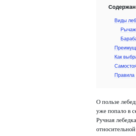
Содержан
Виды леб
Рычаж
Бараб
Преимущ
Как выбр
Самостоя
Правила 
О пользе лебед
уже попало в с
Ручная лебедк
относительной