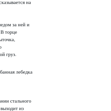
сказывается на
едом за ней и
 В торце
ыточка,
о
ой груз.
ании стального
 выходит из