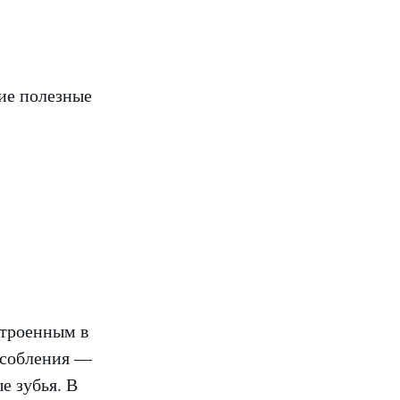
ие полезные
строенным в
особления —
е зубья. В