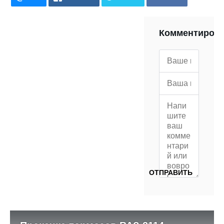
POCKET
WHATSAPP
PRINT
Комментиров