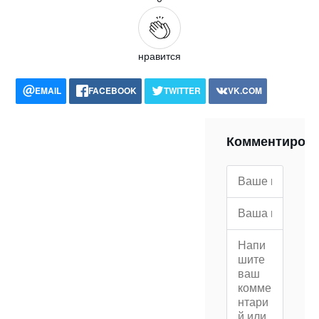
нравится
EMAIL
FACEBOOK
TWITTER
VK.COM
POCKET
WHATSAPP
PRINT
Комментиров