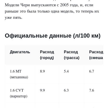
Модели Чери выпускаются с 2005 года, и, если
раньше это была только одна модель, то теперь их
уже пять.
Официальные данные (л/100 км)
Двигатель
Расход
Расход
Расход
(город)
(трасса)
(смешанн
1.6 MT
8.9
5.4
6.7
(механика)
1.6 CVT
9.9
6.3
7.6
(вариатор)