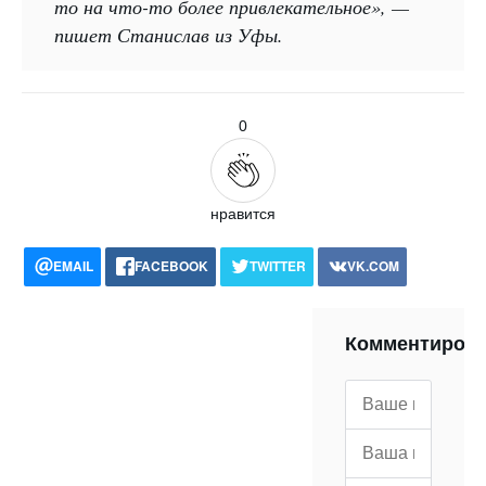
то на что-то более привлекательное», —
пишет Станислав из Уфы.
0
нравится
EMAIL
FACEBOOK
TWITTER
VK.COM
POCKET
WHATSAPP
PRINT
Комментиров