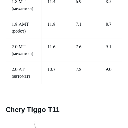
1.8 MT
11.4
6.9
8.5
(механика)
1.8 AMT
11.8
7.1
8.7
(робот)
2.0 MT
11.6
7.6
9.1
(механика)
2.0 AT
10.7
7.8
9.0
(автомат)
Chery Tiggo T11