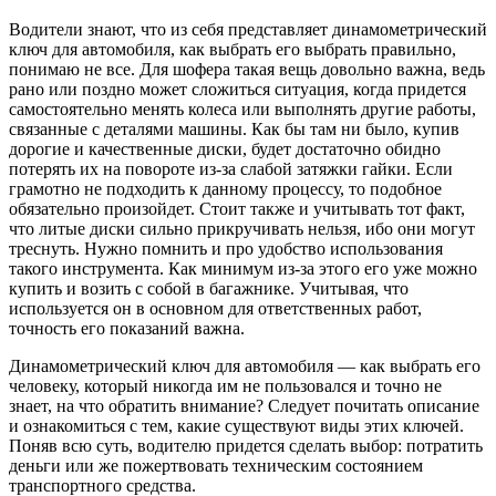
Водители знают, что из себя представляет динамометрический
ключ для автомобиля, как выбрать его выбрать правильно,
понимаю не все. Для шофера такая вещь довольно важна, ведь
рано или поздно может сложиться ситуация, когда придется
самостоятельно менять колеса или выполнять другие работы,
связанные с деталями машины. Как бы там ни было, купив
дорогие и качественные диски, будет достаточно обидно
потерять их на повороте из-за слабой затяжки гайки. Если
грамотно не подходить к данному процессу, то подобное
обязательно произойдет. Стоит также и учитывать тот факт,
что литые диски сильно прикручивать нельзя, ибо они могут
треснуть. Нужно помнить и про удобство использования
такого инструмента. Как минимум из-за этого его уже можно
купить и возить с собой в багажнике. Учитывая, что
используется он в основном для ответственных работ,
точность его показаний важна.
Динамометрический ключ для автомобиля — как выбрать его
человеку, который никогда им не пользовался и точно не
знает, на что обратить внимание? Следует почитать описание
и ознакомиться с тем, какие существуют виды этих ключей.
Поняв всю суть, водителю придется сделать выбор: потратить
деньги или же пожертвовать техническим состоянием
транспортного средства.