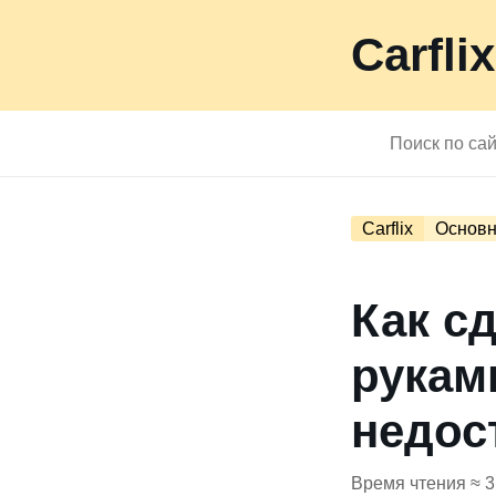
Carflix
Carflix
Основн
Как с
рукам
недос
Время чтения ≈ 3