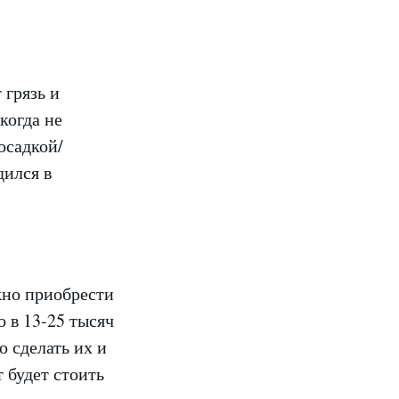
 грязь и
когда не
осадкой/
дился в
жно приобрести
 в 13-25 тысяч
о сделать их и
 будет стоить