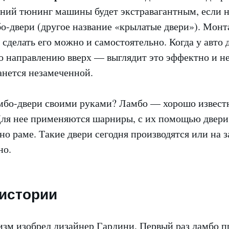
ний тюнинг машины будет экстравагантным, если н
о-двери (другое название «крылатые двери»). Монт
 сделать его можно и самостоятельно. Когда у авто 
о направлению вверх — выглядит это эффектно и н
анется незамеченной.
амбо-двери своими руками? Ламбо — хорошо извест
Для нее применяются шарниры, с их помощью двер
о раме. Такие двери сегодня производятся или на з
но.
истории
зм изобрел дизайнер Гардини. Первый раз ламбо п