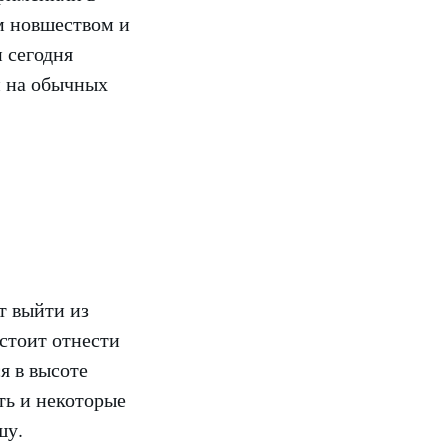
м новшеством и
 сегодня
и на обычных
т выйти из
стоит отнести
я в высоте
ть и некоторые
шу.