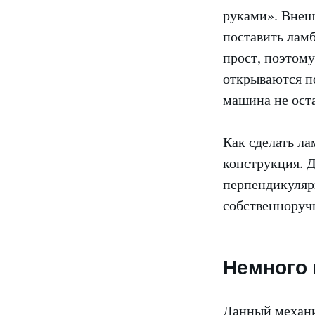
руками». Внеш
поставить ламб
прост, поэтому
открываются п
машина не ост
Как сделать л
конструкция. 
перпендикулярн
собственноруч
Немного 
Данный механи