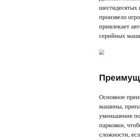
шестидесятых г
произвело огро
привлекает ав
серийных маш
Преимуще
Основное преи
машины, припа
уменьшение по
парковки, чтоб
сложности, есл