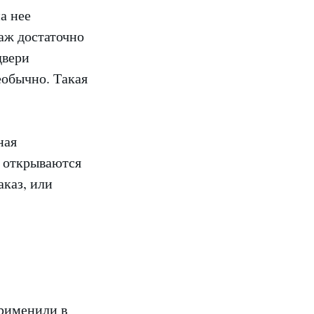
а нее
аж достаточно
двери
еобычно. Такая
ная
и открываются
аказ, или
рименили в