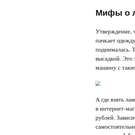
Мифы о 
Утверждение, ч
пачкает одежду
поднималась. 
высадкой. Это 
машину с таки
А где взять ла
в интернет-ма
рублей. Зависи
самостоятельно