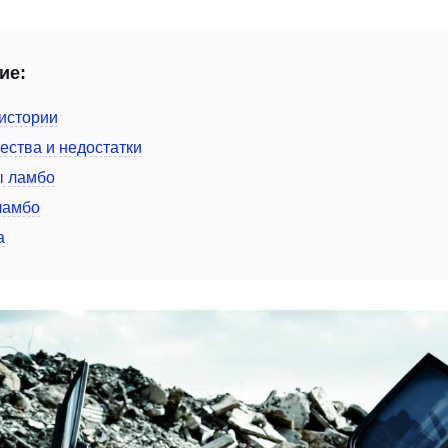
ие:
истории
ства и недостатки
ы ламбо
ламбо
а