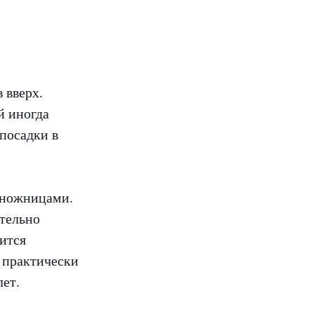
 вверх.
й иногда
 посадки в
 ножницами.
ительно
рится
 практически
ет.