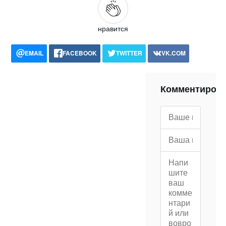
нравится
EMAIL
FACEBOOK
TWITTER
VK.COM
POCKET
WHATSAPP
PRINT
Комментиров