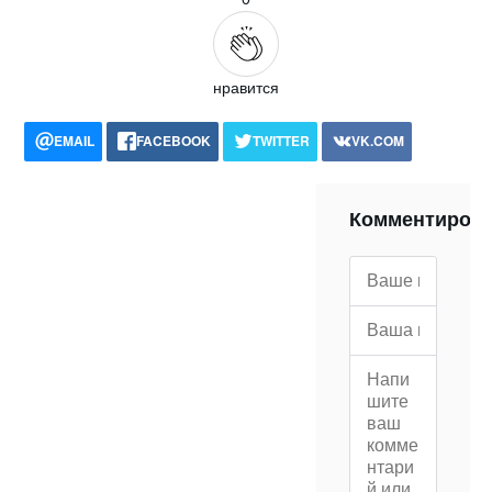
нравится
EMAIL
FACEBOOK
TWITTER
VK.COM
POCKET
WHATSAPP
PRINT
Комментиров