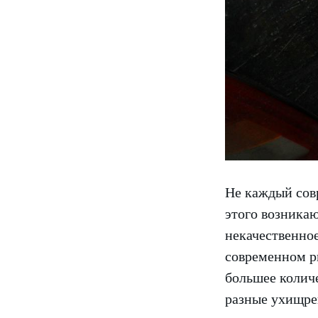
Не каждый совр
этого возникаю
некачественное
современном р
большее количе
разные ухищрен