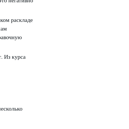
это негативно
аком раскладе
мам
правочную
. Из курса
несколько