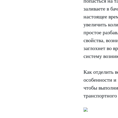
попасться на т
заливаете в ба
настоящее вре
увеличить коли
простое разбав
свойства, возн
заглохнет во в
систему возник
Как отделить в
особенности и 
чтобы выполнит
транспортного 