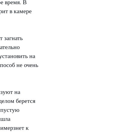
е время. В
рит в камере
т загнать
щательно
установить на
способ не очень
ьзуют на
делом берется
лупустую
 шла
римерзнет к