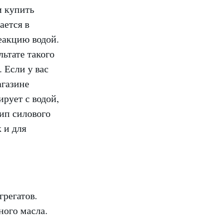
и купить
ается в
реакцию водой.
ьтате такого
 Если у вас
агазине
ирует с водой,
тип силового
 и для
грегатов.
ного масла.