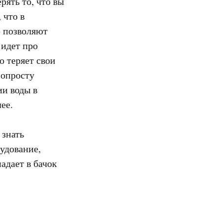
рять то, что вы
 что в
е позволяют
 идет про
о теряет свои
попросту
ии воды в
ее.
 знать
рудование,
адает в бачок