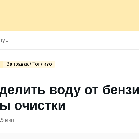
е
Заправка / Топливо
тделить воду от бенз
ы очистки
,5 мин