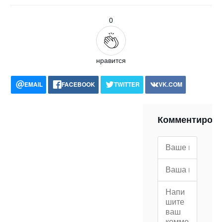
0
нравится
EMAIL
FACEBOOK
TWITTER
VK.COM
POCKET
WHATSAPP
PRINT
Комментиров