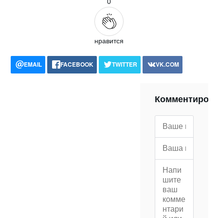
0
нравится
EMAIL
FACEBOOK
TWITTER
VK.COM
POCKET
WHATSAPP
PRINT
Комментиров