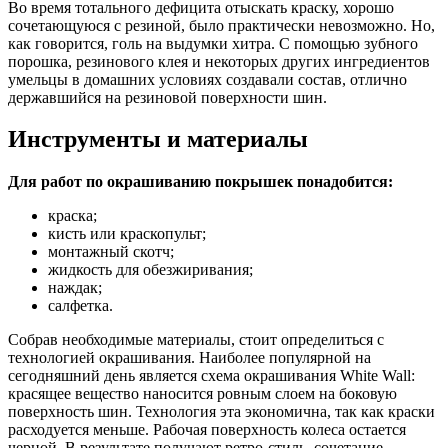
Во время тотального дефицита отыскать краску, хорошо
сочетающуюся с резиной, было практически невозможно. Но,
как говорится, голь на выдумки хитра. С помощью зубного
порошка, резинового клея и некоторых других ингредиентов
умельцы в домашних условиях создавали состав, отлично
державшийся на резиновой поверхности шин.
Инструменты и материалы
Для работ по окрашиванию покрышек понадобится:
краска;
кисть или краскопульт;
монтажный скотч;
жидкость для обезжиривания;
наждак;
салфетка.
Собрав необходимые материалы, стоит определиться с
технологией окрашивания. Наиболее популярной на
сегодняшний день является схема окрашивания White Wall:
красящее вещество наносится ровным слоем на боковую
поверхность шин. Технология эта экономична, так как краски
расходуется меньше. Рабочая поверхность колеса остается
черной. В результате получают ретро-стиль, сочетание