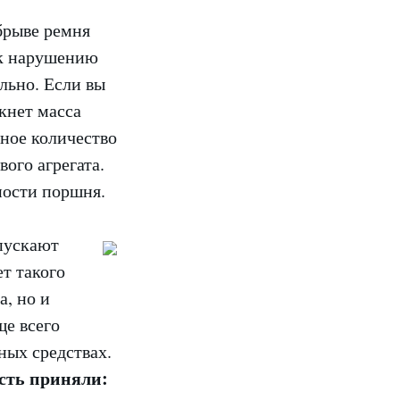
брыве ремня
 к нарушению
ильно. Если вы
кнет масса
чное количество
ого агрегата.
ности поршня.
пускают
т такого
а, но и
ще всего
ных средствах.
ость приняли: