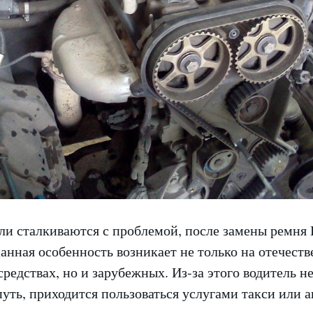
ли сталкиваются с проблемой, после замены ремн
Данная особенность возникает не только на отечест
редствах, но и зарубежных. Из-за этого водитель н
путь, приходится пользоваться услугами такси или а