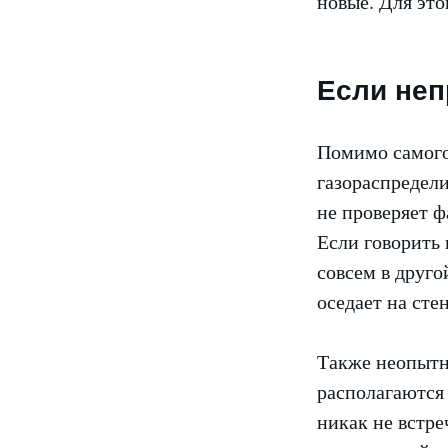
новые. Для это
Если неп
Помимо самого
газораспредели
не проверяет ф
Если говорить 
совсем в друго
оседает на сте
Также неопытн
располагаются 
никак не встре