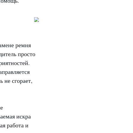
помощь.
амене ремня
дитель просто
приятностей.
направляется
ь не сгорает,
ые
ваемая искра
ая работа и