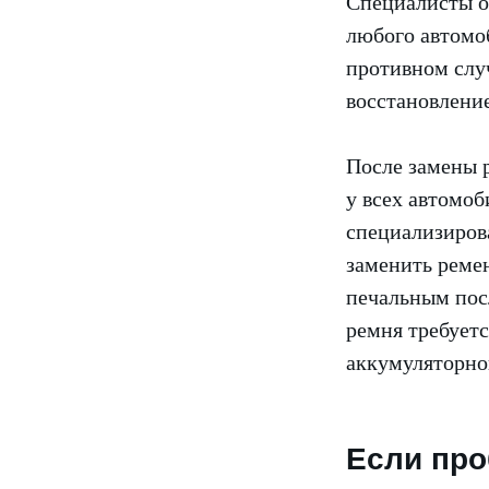
Специалисты о
любого автомоб
противном случ
восстановление
После замены 
у всех автомоб
специализирова
заменить ремен
печальным посл
ремня требует
аккумуляторной
Если про