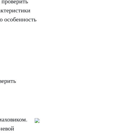
о проверить
актеристики
ю особенность
верить
маховиком.
невой