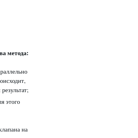
ва метода:
араллельно
роисходит,
 результат;
я этого
клапана на