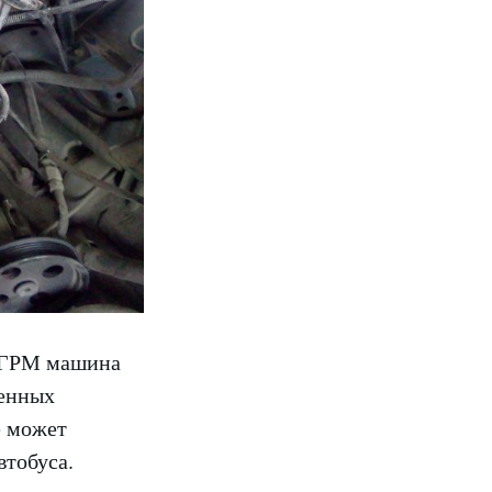
я ГРМ машина
венных
е может
втобуса.