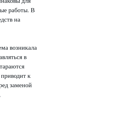
инаковы для
ные работы. В
дств на
ема возникала
авляться в
стараются
 приводит к
еред заменой
,