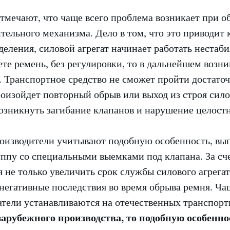
тмечают, что чаще всего проблема возникает при о
тельного механизма. Дело в том, что это приводит
деления, силовой агрегат начинает работать нестаб
те ремень, без регулировки, то в дальнейшем возни
 Транспортное средство не сможет пройти достато
оизойдет повторный обрыв или выход из строя силов
озникнуть загибание клапанов и нарушение целост
оизводители учитывают подобную особенность, вы
ппу со специальными выемками под клапана. За сче
я не только увеличить срок службы силового агрегат
негативные последствия во время обрыва ремня. Ча
атели устанавливаются на отечественных транспорт
зарубежного производства, то подобную особенн