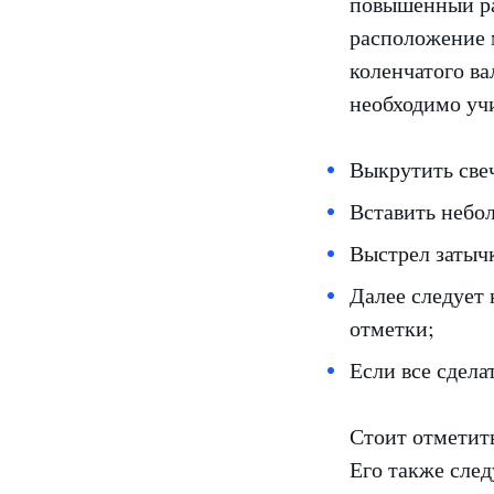
повышенный рас
расположение 
коленчатого ва
необходимо уч
Выкрутить све
Вставить небо
Выстрел затычк
Далее следует 
отметки;
Если все сдела
Стоит отметит
Его также сле