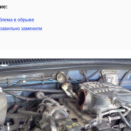
ие:
блема в обрыве
равильно заменили