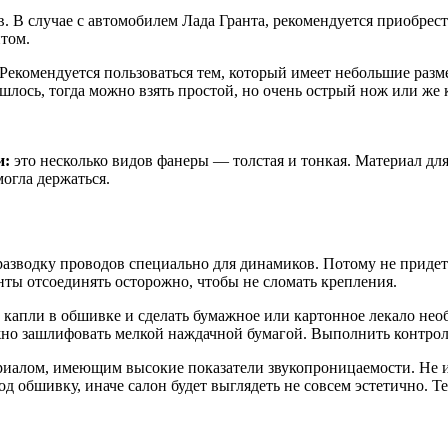
в. В случае с автомобилем Лада Гранта, рекомендуется приобре
нтом.
Рекомендуется пользоваться тем, который имеет небольшие разм
шлось, тогда можно взять простой, но очень острый нож или же 
и:
это несколько видов фанеры — толстая и тонкая. Материал для
огла держаться.
разводку проводов специально для динамиков. Потому не придет
нты отсоединять осторожно, чтобы не сломать крепления.
ь капли в обшивке и сделать бумажное или картонное лекало не
ужно зашлифовать мелкой наждачной бумагой. Выполнить контрол
ериалом, имеющим высокие показатели звукопроницаемости. Не и
д обшивку, иначе салон будет выглядеть не совсем эстетично. Те