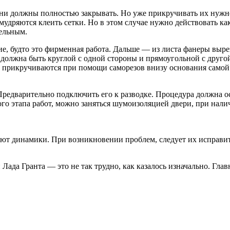
ни должны полностью закрывать. Но уже прикручивать их нужно
мудряются клеить сетки. Но в этом случае нужно действовать ка
тельным.
е, будто это фирменная работа. Дальше — из листа фанеры выре
 должна быть круглой с одной стороны и прямоугольной с друго
е прикручиваются при помощи саморезов внизу основания самой д
редварительно подключить его к разводке. Процедура должна ос
ого этапа работ, можно заняться шумоизоляцией двери, при нал
ают динамики. При возникновении проблем, следует их исправить
Лада Гранта — это не так трудно, как казалось изначально. Глав