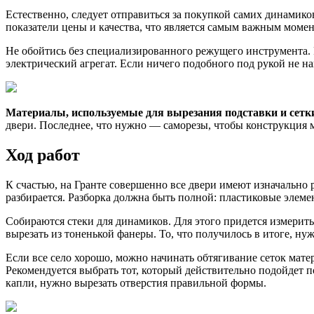
Естественно, следует отправиться за покупкой самих динамико
показатели цены и качества, что является самым важным моме
Не обойтись без специализированного режущего инструмента. 
электрический агрегат. Если ничего подобного под рукой не на
Материалы, используемые для вырезания подставки и сетк
двери. Последнее, что нужно — саморезы, чтобы конструкция м
Ход работ
К счастью, на Гранте совершенно все двери имеют изначально 
разбирается. Разборка должна быть полной: пластиковые элеме
Собираются стеки для динамиков. Для этого придется измерит
вырезать из тоненькой фанеры. То, что получилось в итоге, н
Если все село хорошо, можно начинать обтягивание сеток мат
Рекомендуется выбрать тот, который действительно подойдет по
капли, нужно вырезать отверстия правильной формы.