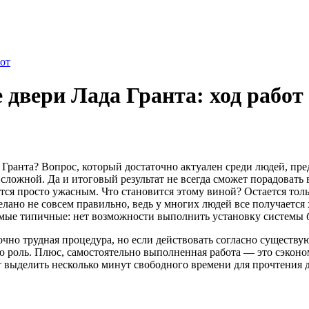
бот
 двери Лада Гранта: ход работ
а Гранта? Вопрос, который достаточно актуален среди людей, п
 сложной. Да и итоговый результат не всегда сможет порадовать
тся просто ужасным. Что становится этому виной? Остается тольк
лано не совсем правильно, ведь у многих людей все получается
самые типичные: нет возможности выполнить установку системы 
очно трудная процедура, но если действовать согласно существу
ую роль. Плюс, самостоятельно выполненная работа — это сэкон
т выделить несколько минут свободного времени для прочтения 
?