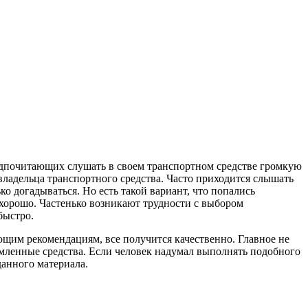
редпочитающих слушать в своем транспортном средстве громкую
 владельца транспортного средства. Часто приходится слышать
о догадываться. Но есть такой вариант, что попались
 хорошо. Частенько возникают трудности с выбором
быстро.
ющим рекомендациям, все получится качественно. Главное не
омленные средства. Если человек надумал выполнять подобного
данного материала.