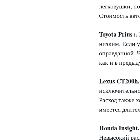
легковушки, но
Стоимость авто
Toyota Prius+.
низким. Если у
оправданной. Ч
как и в предыд
Lexus CT200h.
исключительно
Расход также х
имеется длител
Honda Insight.
Невысокий расх