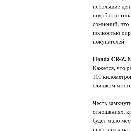
небольшие день
подобного типа
сомнений, что 
полностью опр
покупателей.
Honda CR-Z.
М
Кажется, что р
100 километров
слишком много,
Честь замкнуть
отношениях, к
будет мало мес
недостаток на 