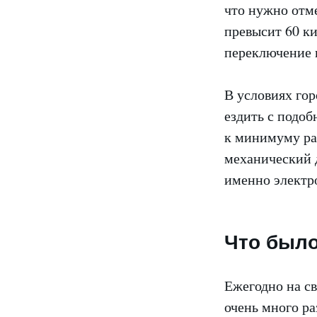
что нужно отме
превысит 60 ки
переключение н
В условиях гор
ездить с подоб
к минимуму ра
механический д
именно электр
Что было
Ежегодно на св
очень много ра