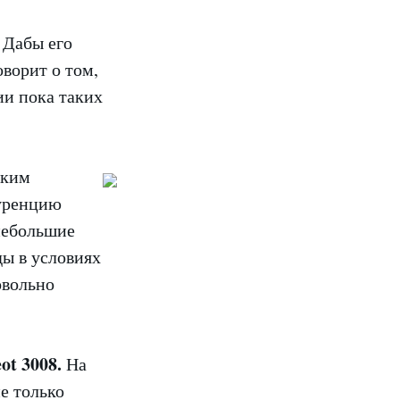
 Дабы его
оворит о том,
ии пока таких
ским
куренцию
небольшие
ды в условиях
овольно
ot 3008.
На
е только