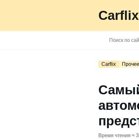
Carflix
Carflix
Проче
Самы
автом
предс
Время чтения ≈ 3