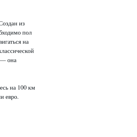
Создан из
обходимо пол
вигаться на
классической
 — она
есь на 100 км
и евро.