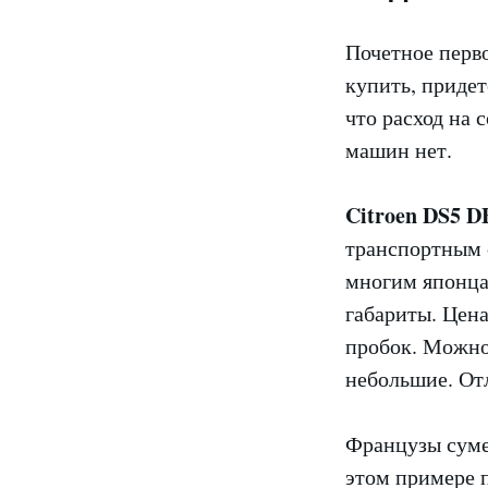
Почетное перв
купить, придет
что расход на 
машин нет.
Citroen DS5 D
транспортным 
многим японца
габариты. Цена
пробок. Можно
небольшие. От
Французы суме
этом примере п