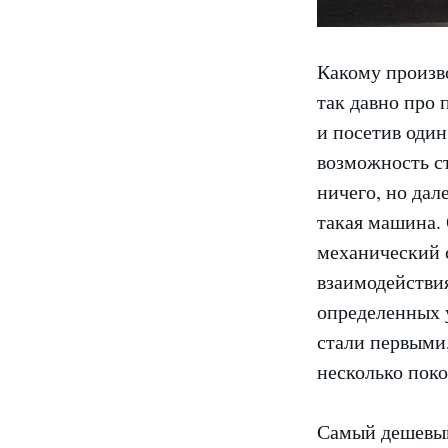
Какому произв
так давно про 
и посетив один
возможность ст
ничего, но дал
такая машина. 
механический с
взаимодействия
определенных 
стали первыми
несколько поко
Самый дешевый