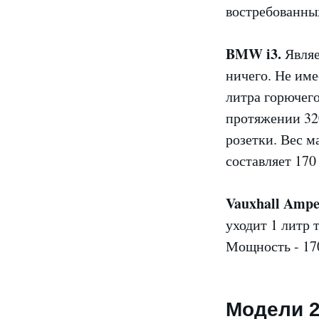
востребованны
BMW i3.
Являе
ничего. Не име
литра горючего
протяжении 32
розетки. Вес 
составляет 170
Vauxhall Ampe
уходит 1 литр 
Мощность - 170
Модели 2