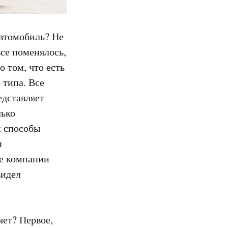
втомобиль? Не
все поменялось,
 том, что есть
 типа. Все
едставляет
лько
х способы
и
ие компании
видел
ет? Первое,