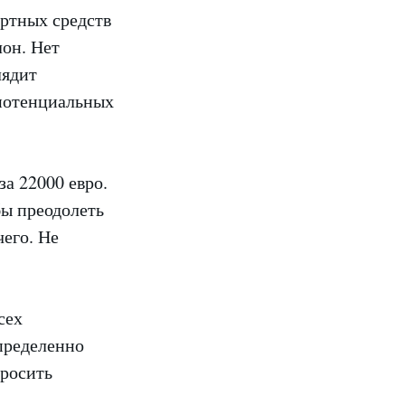
ортных средств
лон. Нет
лядит
потенциальных
а 22000 евро.
бы преодолеть
чего. Не
сех
пределенно
бросить