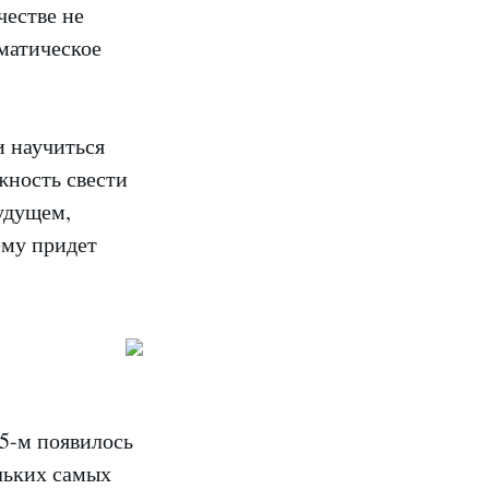
честве не
оматическое
и научиться
жность свести
удущем,
ему придет
15-м появилось
ольких самых