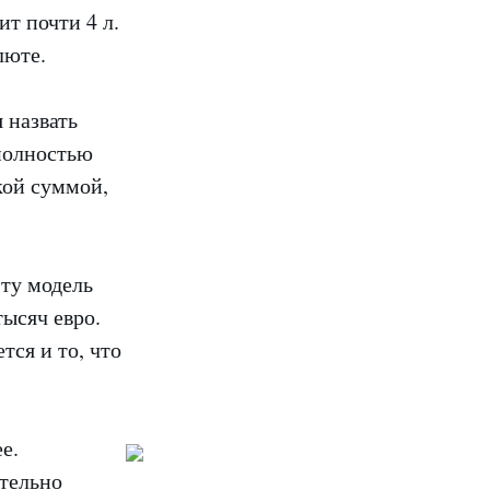
ит почти 4 л.
люте.
 назвать
 полностью
кой суммой,
эту модель
ысяч евро.
тся и то, что
е.
ительно