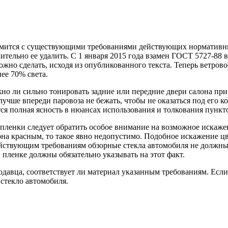
мится с существующими требованиями действующих нормативных
лительно ее удалить. С 1 января 2015 года взамен ГОСТ 5727-88
жно сделать, исходя из опубликованного текста. Теперь ветровое
ее 70% света.
но ли сильно тонировать задние или передние двери салона при 
учше впереди паровоза не бежать, чтобы не оказаться под его 
ся полная ясность в нюансах использования и толкования пункт
ленки следует обратить особое внимание на возможное искажени
лона красным, то такое явно недопустимо. Подобное искажение 
ствующим требованиям обзорные стекла автомобиля не должны и
пленке должны обязательно указывать на этот факт.
авца, соответствует ли материал указанным требованиям. Если ок
 стекло автомобиля.