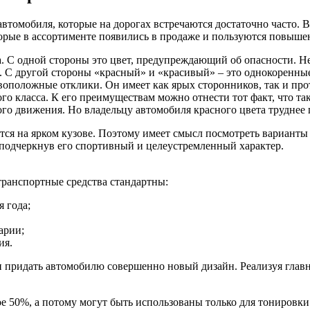
втомобиля, которые на дорогах встречаются достаточно часто. В
орые в ассортименте появились в продаже и пользуются повыш
. С одной стороны это цвет, предупреждающий об опасности. Н
т. С другой стороны «красный» и «красивый» – это однокоренн
воположные отклики. Он имеет как ярых сторонников, так и про
 класса. К его преимуществам можно отнести тот факт, что та
ого движения. Но владельцу автомобиля красного цвета труднее 
тся на ярком кузове. Поэтому имеет смысл посмотреть варианты
 подчеркнув его спортивный и целеустремленный характер.
ранспортные средства стандартны:
 года;
арии;
ия.
к и придать автомобилю совершенно новый дизайн. Реализуя глав
 50%, а потому могут быть использованы только для тонировки 