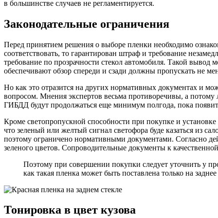
в большинстве случаев не регламентируется.
Законодательные ограничения
Перед принятием решения о выборе пленки необходимо ознако
соответствовать, то гарантирован штраф и требование незамед
требование по прозрачности стекол автомобиля. Такой вывод мо
обеспечивают обзор спереди и сзади должны пропускать не мен
Но как это отразится на других нормативных документах и мож
вопросом. Мнения экспертов весьма противоречивы, а потому л
ГИБДД будут продолжаться еще минимум полгода, пока появит
Кроме светопропускной способности при покупке и установке п
что зеленый или желтый сигнал светофора буде казаться из са
поэтому ограничено нормативными документами. Согласно дей
зеленого цветов. Сопроводительные документы к качественной 
Поэтому при совершении покупки следует уточнить у прод
как такая пленка может быть поставлена только на заднее
Тонировка в цвет кузова