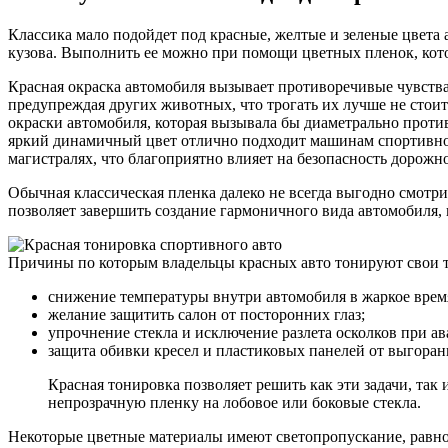
Классика мало подойдет под красные, желтые и зеленые цвета а
кузова. Выполнить ее можно при помощи цветных пленок, кот
Красная окраска автомобиля вызывает противоречивые чувства
предупреждая других животных, что трогать их лучше не стои
окраски автомобиля, которая вызывала бы диаметрально проти
яркий динамичный цвет отлично подходит машинам спортивного
магистралях, что благоприятно влияет на безопасность дорожн
Обычная классическая пленка далеко не всегда выгодно смотри
позволяет завершить создание гармоничного вида автомобиля,
Причины по которым владельцы красных авто тонируют свои т
снижение температуры внутри автомобиля в жаркое время
желание защитить салон от посторонних глаз;
упрочнение стекла и исключение разлета осколков при ав
защита обивки кресел и пластиковых панелей от выгоран
Красная тонировка позволяет решить как эти задачи, та
непрозрачную пленку на лобовое или боковые стекла.
Некоторые цветные материалы имеют светопропускание, равное