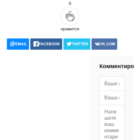
0
нравится
EMAIL
FACEBOOK
TWITTER
VK.COM
POCKET
WHATSAPP
PRINT
Комментиров