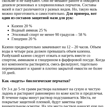
скользят и не набухают. Они не мешают работе и обходятся
дешевле резиновых и хлорвиниловых перчаток. Составы
мазей и паст различаются у разных видов. Но, такую мазь
можно приготовить и самостоятельно.
Для примера, вот
один из составов защитной мази для рук:
Казеин 20 %
Водный аммиак 25 %
Этиловый спирт не менее 90 градусов – 58 %
Глицерин 20 %
Казеин предварительно замачивают на 12 – 20 часов. Объем
воды в четыре раза должен превышать объем казеина.
Разбухший казеин следует отжать и нагреть вместе со
спиртом, аммиаком и глицерином в фарфоровой посуде. Когда
все компоненты растворятся, смесь фильтруют, тщательно
перемешивают и хранят в плотно закрытой емкости не более
10 дней.
Как «надеть» биологические перчатки?
От 3-х до 5-ти грамм раствора наливают на сухую и чистую
ладонь и растирают равномерно по коже кисти и предплечья.
В течение пары минут раствор подсушивается. Места, не
покрытые защитной пленкой, будут заметны при
внимательном осмотре. На эти места раствор наносят еще раз.