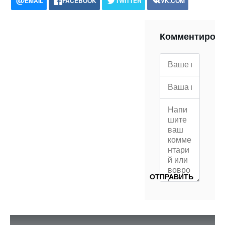
EMAIL
FACEBOOK
TWITTER
VK.COM
POCKET
WHATSAPP
PRINT
Комментиров