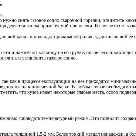
е.
ть.
о нужно снять газовое сопло сварочной горелки, отвинтить клю
определяется типом применяемой проволоки. В случае использо
подающий канал и подводят прижимной ролик, удерживающий ее 
ти и нажимают клавишу на его ручке, после чего происходит по
нечник и установить газовое сопло.
, так как в процессе эксплуатации на нее приходятся минималь
ередних «лап» к поперечной балке. В любом случае необходимо з
тметить, что кузов имеет некоторые слабые места, особо подве
обходимо соблюдать температурный режим. Это позволит сохрани
талла толщиной 1,5-2 мм. Более тонкий металл ненадежен, а бол