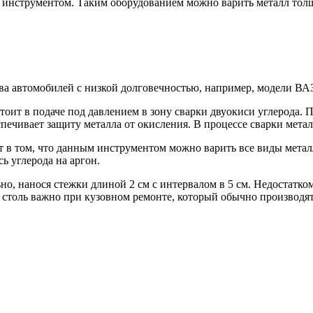
инструментом. Таким оборудованием можно варить металл толщи
ва автомобилей с низкой долговечностью, например, модели ВА
ит в подаче под давлением в зону сварки двуокиси углерода. 
спечивает защиту металла от окисления. В процессе сварки метал
т в том, что данным инструментом можно варить все виды металл
ь углерода на аргон.
о, нанося стежки длиной 2 см с интервалом в 5 см. Недостатко
 столь важно при кузовном ремонте, который обычно производят