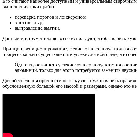
Его считают наиболее доступным и универсальным сварочным 
выполнения таких работ:
переварка порогов и лонжеронов;
заплатка дыр;
выправление вмятин.
Данный инструмент чаще всего используют, чтобы варить кузо
Принцип функционирования углекислотного полуавтомата состо
процесс сварки осуществляется в углекислотной среде, что обе
Одно из достоинств углекислотного полуавтомата состои
алюминий, только для этого потребуется заменить двуокис
Для обеспечения прочности швов кузова нужно варить правильн
обусловленную большой его массой и размерами, однако это не