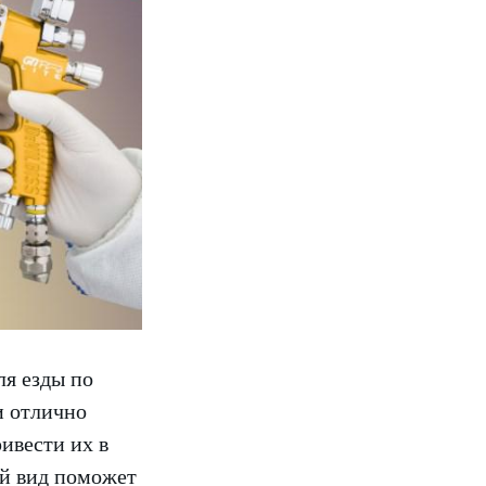
я езды по
и отлично
ивести их в
ий вид поможет