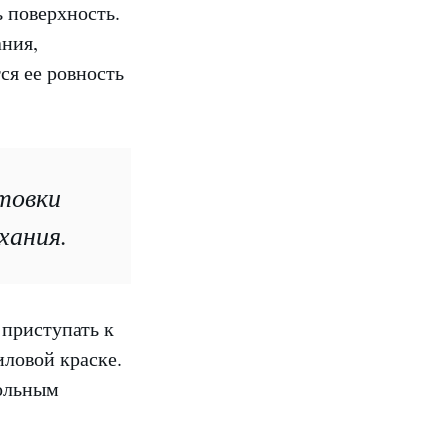
ь поверхность.
ания,
ся ее ровность
товки
хания.
 приступать к
иловой краске.
зольным