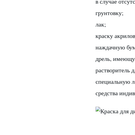
в случае отсут
грунтовку;
лак;
краску акрилов
наждачную бум
дрель, имеющу
растворитель 
специальную л
средства индив