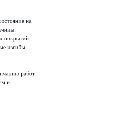
состояние на
вчины.
ых покрытий.
ные изгибы
ончанию работ
ем и