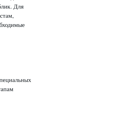
блик. Для
стам,
обходимые
специальных
тапам