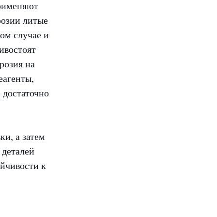
применяют
розии литые
ом случае и
ивостоят
розия на
еагенты,
 достаточно
и, а затем
 деталей
ойчивости к