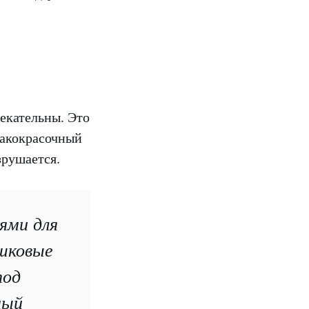
екательны. Это
лакокрасочный
зрушается.
ями для
шковые
под
ный