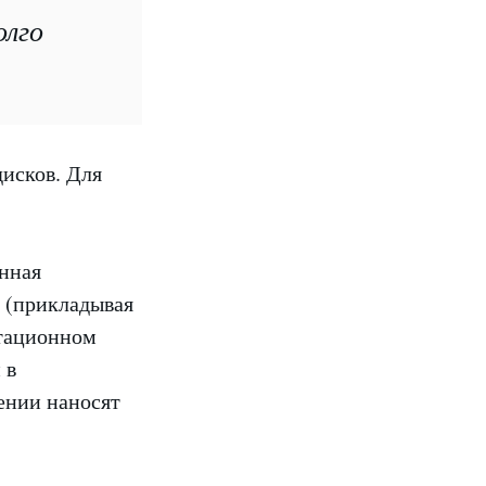
олго
исков. Для
анная
у (прикладывая
итационном
 в
ении наносят