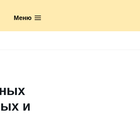
Меню
зных
ных и