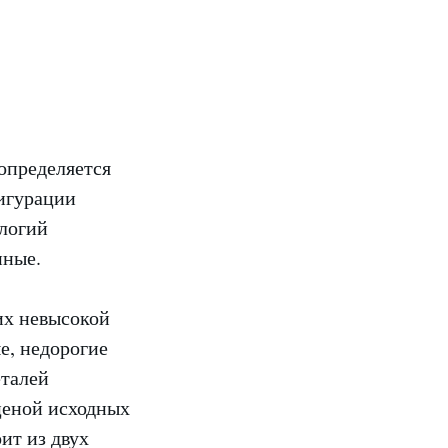
определяется
фигурации
ологий
нные.
их невысокой
е, недорогие
еталей
ценой исходных
ит из двух