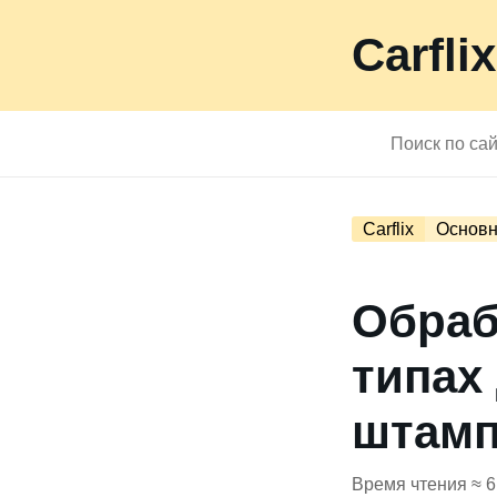
Carflix
Carflix
Основн
Обраб
типах
штам
Время чтения ≈ 6