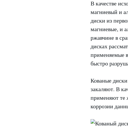
В качестве ис
магниевый и а
диски из перво
магниевые, и 
ржавчине в ср
дисках рассмат
применяемые в 
быстро разруш
Кованые диски
закаляют. В ка
применяют те ж
коррозии данн