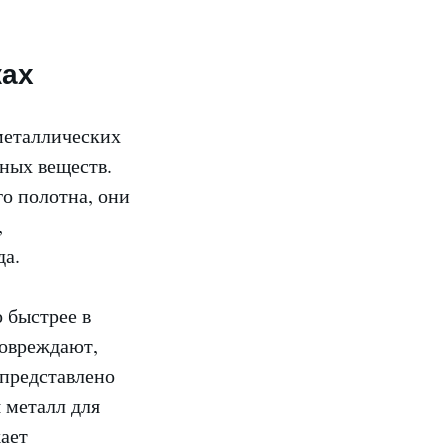
ках
металлических
ных веществ.
го полотна, они
,
да.
 быстрее в
повреждают,
 представлено
 металл для
жает