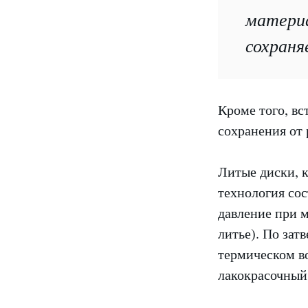
материа
сохраня
Кроме того, в
сохранения от
Литые диски, к
технология сос
давление при м
литье). По зат
термическом в
лакокрасочный