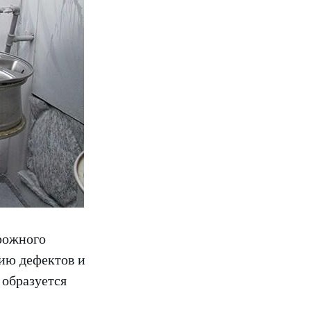
орожного
нию дефектов и
 образуется