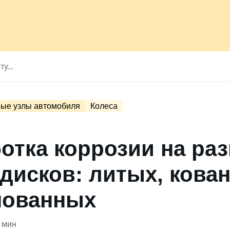
ые узлы автомобиля
Колеса
отка коррозии на ра
 дисков: литых, кова
пованных
 мин